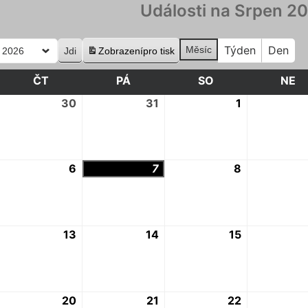
Události na Srpen 2
Týden
Den
Měsíc
Zobrazení
pro tisk
DA
ČT
ČTVRTEK
PÁ
PÁTEK
SO
SOBOTA
NE
N
9.
30
30.
31
31.
1
1.
.
7.
7.
8.
2026
2026
2026
2026
.
6
6.
7
7.
8
8.
.
8.
8.
8.
2026
2026
2026
2026
2.
13
13.
14
14.
15
15.
.
8.
8.
8.
2026
2026
2026
2026
9.
20
20.
21
21.
22
22.