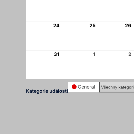
8.
8.
8
2026
2026
24
24.
25
25.
26
2
8.
8.
8
2026
2026
31
31.
1
1.
2
2
8.
9.
9
2026
2026
General
Všechny kategor
Kategorie události