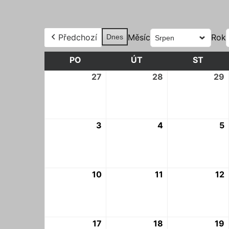
Předchozí
Měsíc
Rok
Dnes
PO
PONDĚLÍ
ÚT
ÚTERÝ
ST
STŘE
27
27.
28
28.
29
2
7.
7.
7
2026
2026
3
3.
4
4.
5
5
8.
8.
8
2026
2026
10
10.
11
11.
12
1
8.
8.
8
2026
2026
17
17.
18
18.
19
1