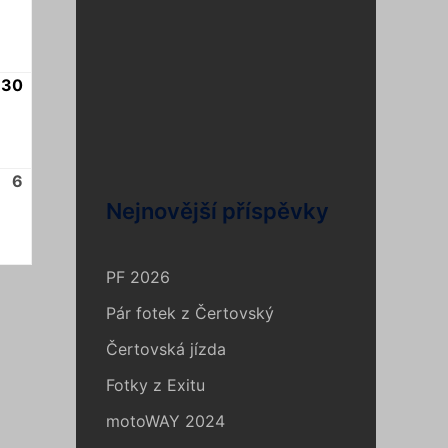
8.
2026
30
30.
8.
2026
6
6.
9.
Nejnovější příspěvky
2026
PF 2026
Pár fotek z Čertovský
Čertovská jízda
Fotky z Exitu
motoWAY 2024