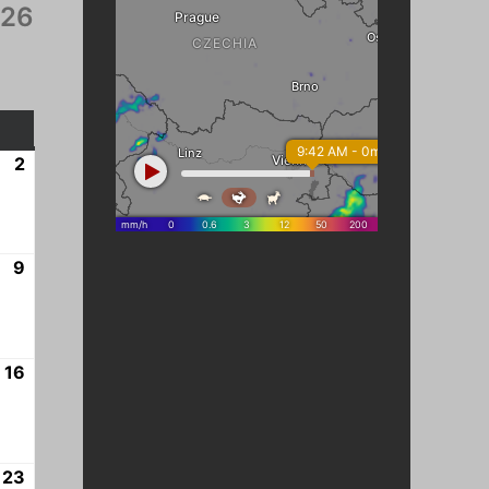
026
EDĚLE
2
2.
8.
2026
9
9.
8.
2026
16
16.
8.
2026
23
23.