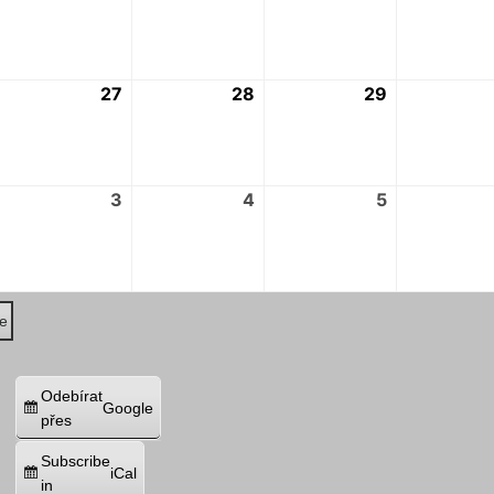
.
8.
8.
8.
2026
2026
2026
2026
6.
27
27.
28
28.
29
29.
.
8.
8.
8.
2026
2026
2026
2026
.
3
3.
4
4.
5
5.
.
9.
9.
9.
2026
2026
2026
2026
ie
Odebírat
Google
přes
Subscribe
iCal
in