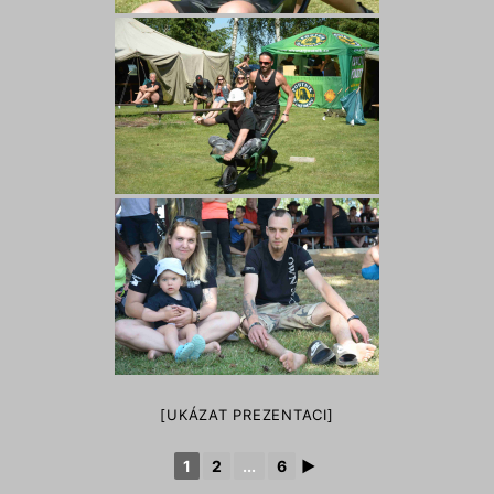
[UKÁZAT PREZENTACI]
1
2
...
6
►