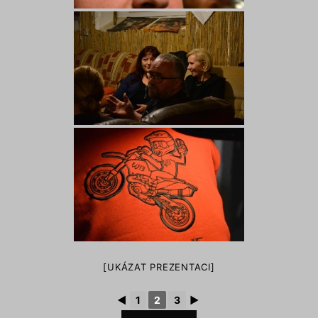
[UKÁZAT PREZENTACI]
◄
1
2
3
►